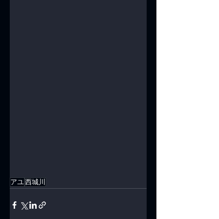
アユ
西城川