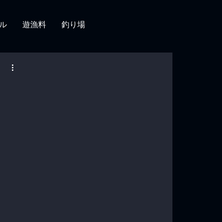
ル
遊漁料
釣り場